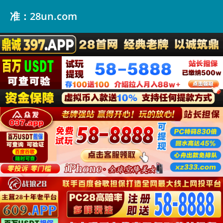
准：28un.com