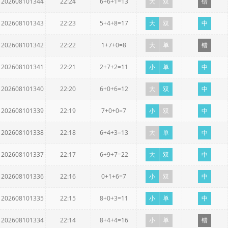
202608101344
22:24
6+6+1=13
大
双
错
202608101343
22:23
5+4+8=17
大
双
中
202608101342
22:22
1+7+0=8
大
单
错
202608101341
22:21
2+7+2=11
小
单
中
202608101340
22:20
6+0+6=12
大
双
中
202608101339
22:19
7+0+0=7
小
双
中
202608101338
22:18
6+4+3=13
大
单
中
202608101337
22:17
6+9+7=22
大
双
中
202608101336
22:16
0+1+6=7
小
双
中
202608101335
22:15
8+0+3=11
小
单
中
202608101334
22:14
8+4+4=16
小
单
错