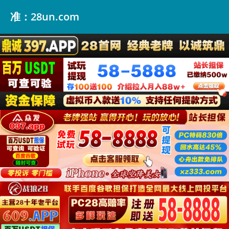
准：28un.com