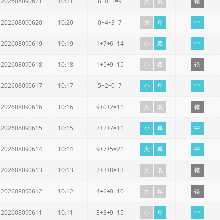
202608090621
10:21
8+0+1=9
大
双
错
202608090620
10:20
0+4+3=7
大
单
中
202608090619
10:19
1+7+6=14
小
双
中
202608090618
10:18
1+5+9=15
小
双
错
202608090617
10:17
5+2+0=7
小
单
中
202608090616
10:16
9+0+2=11
大
双
错
202608090615
10:15
2+2+7=11
小
单
中
202608090614
10:14
9+7+5=21
大
单
中
202608090613
10:13
2+3+8=13
大
双
错
202608090612
10:12
4+6+0=10
大
单
错
202608090611
10:11
3+3+9=15
小
单
中