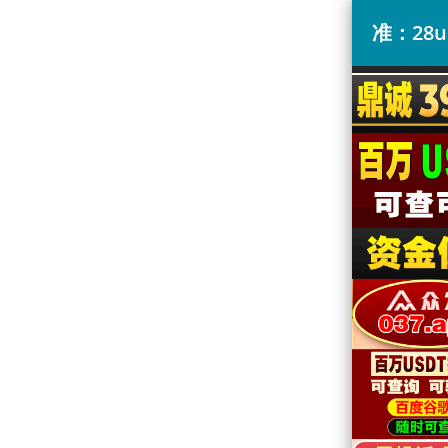
准：28u