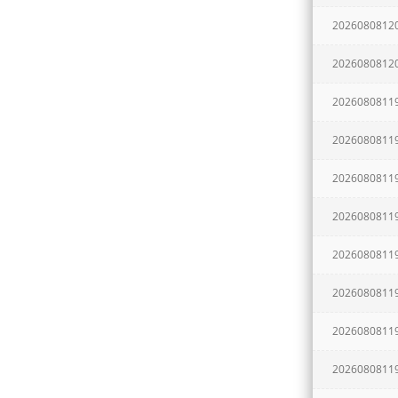
2026080812
2026080812
2026080811
2026080811
2026080811
2026080811
2026080811
2026080811
2026080811
2026080811