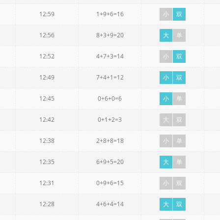
12:59
1+9+6=16
小
双
12:56
8+3+9=20
大
单
12:52
4+7+3=14
小
双
12:49
7+4+1=12
小
双
12:45
0+6+0=6
小
单
12:42
0+1+2=3
大
双
12:38
2+8+8=18
小
单
12:35
6+9+5=20
大
单
12:31
0+9+6=15
小
双
12:28
4+6+4=14
大
双