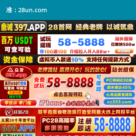
准：28un.com