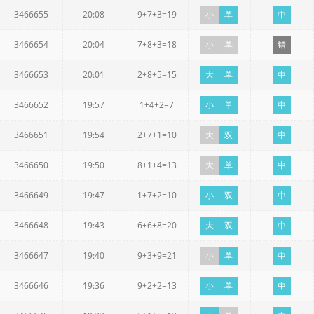
3466655
20:08
9+7+3=19
小
单
中
3466654
20:04
7+8+3=18
小
单
错
3466653
20:01
2+8+5=15
大
单
中
3466652
19:57
1+4+2=7
小
单
中
3466651
19:54
2+7+1=10
大
双
中
3466650
19:50
8+1+4=13
大
单
中
3466649
19:47
1+7+2=10
小
双
中
3466648
19:43
6+6+8=20
大
双
中
3466647
19:40
9+3+9=21
小
单
中
3466646
19:36
9+2+2=13
小
单
中