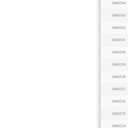
3466544
3466543
3466542
3466541
3466540
3466539
3466538
3466537
3466536
3466535
3466534