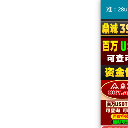
准：28u