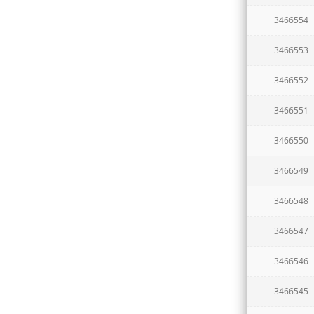
3466554
3466553
3466552
3466551
3466550
3466549
3466548
3466547
3466546
3466545