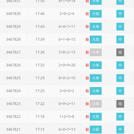
3467831
17:50
8+1+9=18
殺
大单
中
3467830
17:46
2+0+2=4
殺
大双
中
3467829
17:43
6+4+1=11
殺
大单
中
3467828
17:39
6+1+8=15
殺
大双
中
3467827
17:36
5+8+2=15
殺
大单
错
3467826
17:32
2+9+9=20
殺
小单
中
3467825
17:29
8+0+2=10
殺
小单
中
3467824
17:25
2+0+0=2
殺
小单
中
3467823
17:22
0+9+2=11
殺
小单
错
3467822
17:18
1+2+5=8
殺
大双
中
3467821
17:15
6+0+7=13
殺
小双
中