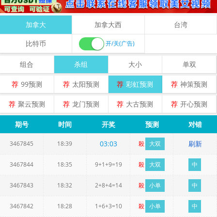
加拿大
加拿大西
台湾
比特币
开/关(广告)
组合
杀组
大小
单双
荐
99预测
荐
太阳预测
荐
彩虹预测
荐
神策预测
荐
聚云预测
荐
龙门预测
荐
大古预测
荐
开心预测
期号
时间
开奖
预测
对错
03
:
03
刷新
3467845
18:39
殺
大双
3467844
18:35
9+1+9=19
殺
大双
中
3467843
18:32
2+8+4=14
殺
小单
中
3467842
18:28
1+6+3=10
殺
小单
中