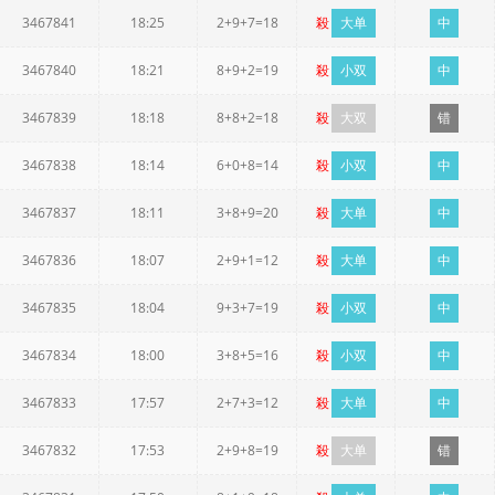
3467841
18:25
2+9+7=18
殺
大单
中
3467840
18:21
8+9+2=19
殺
小双
中
3467839
18:18
8+8+2=18
殺
大双
错
3467838
18:14
6+0+8=14
殺
小双
中
3467837
18:11
3+8+9=20
殺
大单
中
3467836
18:07
2+9+1=12
殺
大单
中
3467835
18:04
9+3+7=19
殺
小双
中
3467834
18:00
3+8+5=16
殺
小双
中
3467833
17:57
2+7+3=12
殺
大单
中
3467832
17:53
2+9+8=19
殺
大单
错