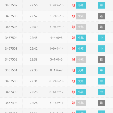
3467507
22:56
2+4+9=15
殺
小单
中
3467506
22:52
3+7+8=18
殺
大双
错
3467505
22:49
7+9+3=19
殺
大单
错
3467504
22:45
4+4+0=8
殺
小单
中
3467503
22:42
1+9+4=14
殺
小双
中
3467502
22:38
5+1+0=6
殺
小双
错
3467501
22:35
0+1+6=7
殺
大单
中
3467500
22:31
8+2+8=18
殺
大单
中
3467499
22:28
6+6+5=17
殺
小双
中
3467498
22:24
7+1+3=11
殺
小单
错