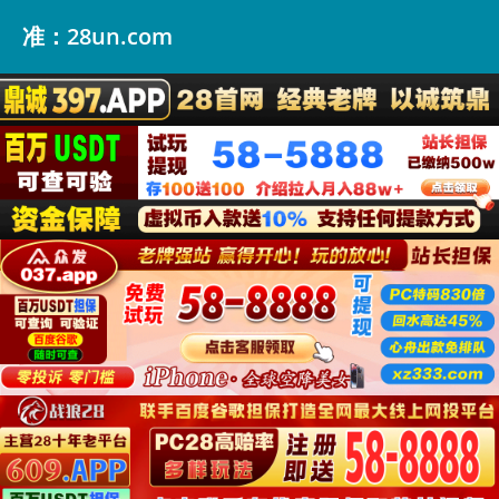
准：28un.com