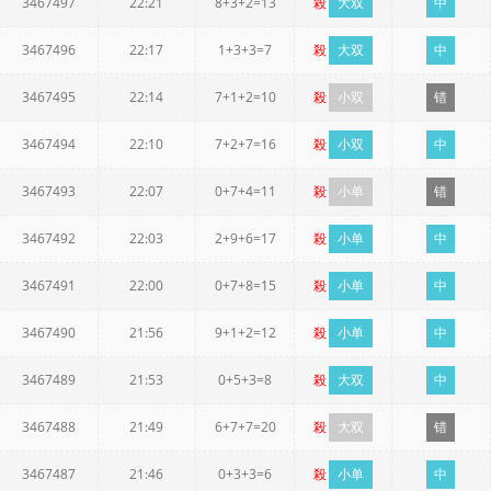
3467497
22:21
8+3+2=13
殺
大双
中
3467496
22:17
1+3+3=7
殺
大双
中
3467495
22:14
7+1+2=10
殺
小双
错
3467494
22:10
7+2+7=16
殺
小双
中
3467493
22:07
0+7+4=11
殺
小单
错
3467492
22:03
2+9+6=17
殺
小单
中
3467491
22:00
0+7+8=15
殺
小单
中
3467490
21:56
9+1+2=12
殺
小单
中
3467489
21:53
0+5+3=8
殺
大双
中
3467488
21:49
6+7+7=20
殺
大双
错
3467487
21:46
0+3+3=6
殺
小单
中