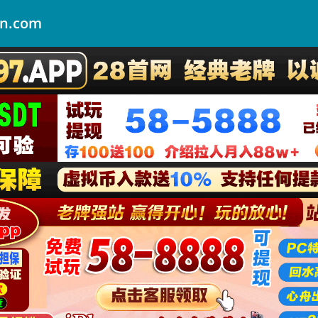
n.com