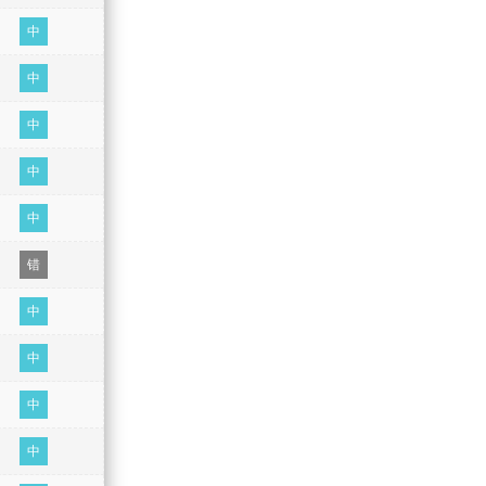
中
中
中
中
中
错
中
中
中
中