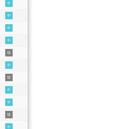
中
中
中
中
错
中
错
中
中
错
中