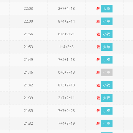
22:03
2+7+4=13
殺
大单
22:00
8+4+2=14
殺
小单
21:56
6+6+9=21
殺
小双
21:53
1+4+3=8
殺
大单
21:49
7+5+1=13
殺
小双
21:46
0+6+7=13
殺
小单
21:42
8+3+2=13
殺
小双
21:39
2+7+2=11
殺
大双
21:35
7+7+9=23
殺
小双
21:32
7+4+8=19
殺
小单