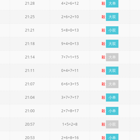
21:28
4+2+6=12
殺
大单
21:25
2+6+2=10
殺
大双
21:21
5+8+0=13
殺
小双
21:18
9+4+0=13
殺
大双
21:14
7+7+1=15
殺
大单
21:11
0+4+7=11
殺
大双
21:07
6+6+3=15
殺
大单
21:04
3+7+7=17
殺
小单
21:00
2+7+8=17
殺
小单
20:57
1+5+2=8
殺
小双
20:53
2+6+8=16
殺
小单