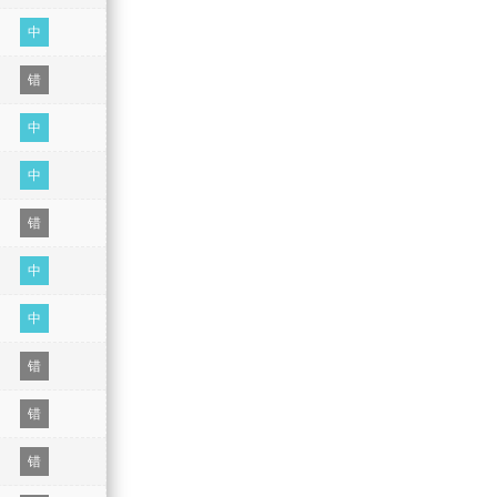
中
错
中
中
错
中
中
错
错
错