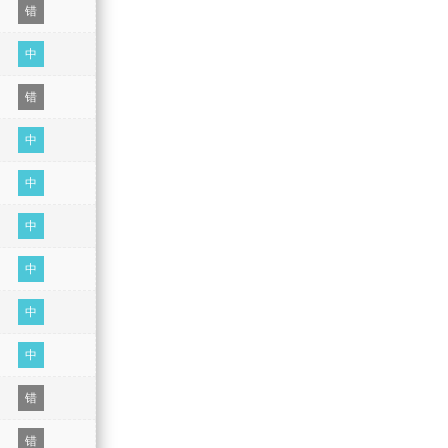
错
中
错
中
中
中
中
中
中
错
错