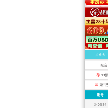
加拿大
组合
荐
99
荐
聚云
期号
3466819