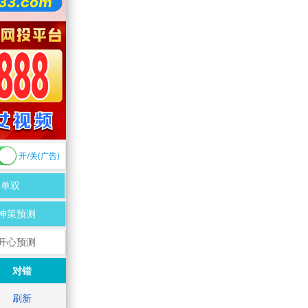
开/关(广告)
单双
神策预测
开心预测
对错
刷新