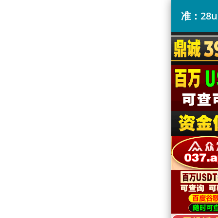
准：28u