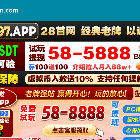
n.com