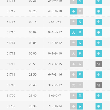
61718
00:25
2+4+4=10
大
双
中
61717
00:20
4+6+0=10
小
单
中
61716
00:15
2+2+0=4
大
双
中
61715
00:09
9+4+4=17
大
单
中
61714
00:05
1+3+8=12
大
双
中
61713
00:00
0+1+9=10
大
双
中
61712
23:55
2+7+6=15
小
双
错
61711
23:50
6+7+3=16
小
双
中
61710
23:45
3+7+2=12
大
单
错
61709
23:40
5+0+2=7
大
单
中
61708
23:34
7+8+9=24
小
双
中