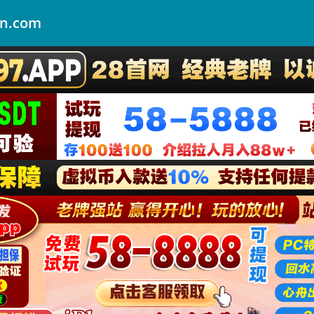
n.com