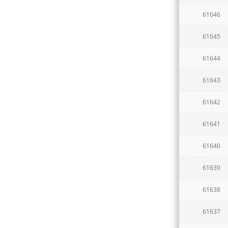
61646
61645
61644
61643
61642
61641
61640
61639
61638
61637