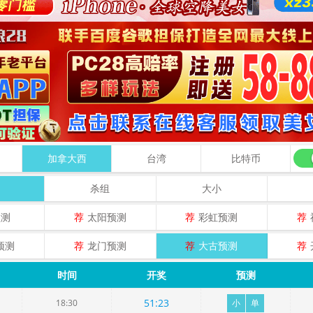
加拿大西
台湾
比特币
杀组
大小
预测
荐
太阳预测
荐
彩虹预测
荐
预测
荐
龙门预测
荐
大古预测
荐
时间
开奖
预测
51
:
22
18:30
小
单