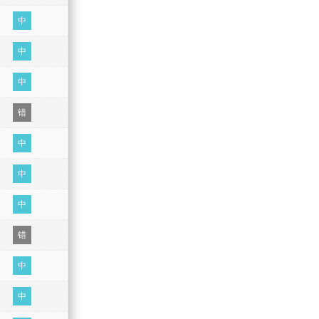
中
中
中
错
中
中
中
错
中
中