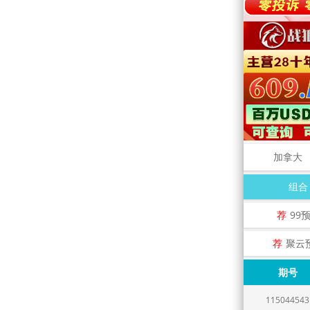
加拿大
组合
荐
99
荐
聚云
期号
115044543