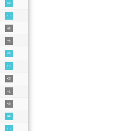
中
中
错
错
中
中
错
错
错
中
中