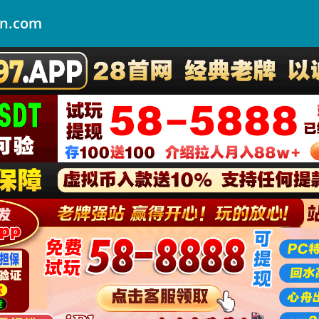
n.com