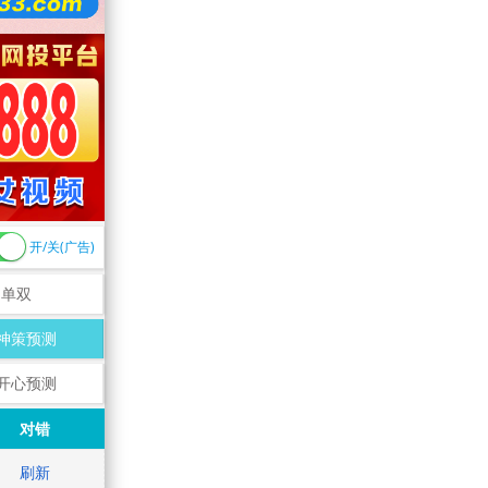
开/关(广告)
单双
神策预测
开心预测
对错
刷新