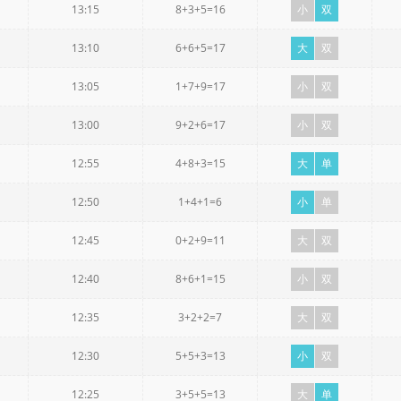
13:15
8+3+5=16
小
双
13:10
6+6+5=17
大
双
13:05
1+7+9=17
小
双
13:00
9+2+6=17
小
双
12:55
4+8+3=15
大
单
12:50
1+4+1=6
小
单
12:45
0+2+9=11
大
双
12:40
8+6+1=15
小
双
12:35
3+2+2=7
大
双
12:30
5+5+3=13
小
双
12:25
3+5+5=13
大
单