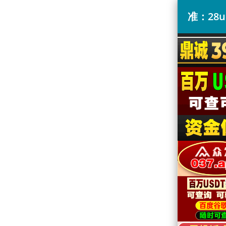
准：28u