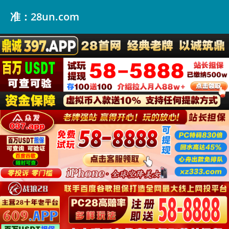
准：28un.com