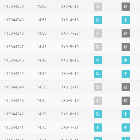
115044350
15:00
3+7+6=16
单
错
115044349
14:55
7+5+4=16
双
中
115044348
14:50
9+7+7=23
双
错
115044347
14:45
5+9+5=19
双
错
115044346
14:40
4+3+8=15
单
中
115044345
14:35
4+4+4=12
双
中
115044344
14:30
1+8+2=11
双
错
115044343
14:25
5+0+5=10
单
错
115044342
14:20
0+6+6=12
双
中
115044341
14:15
5+9+7=21
单
中